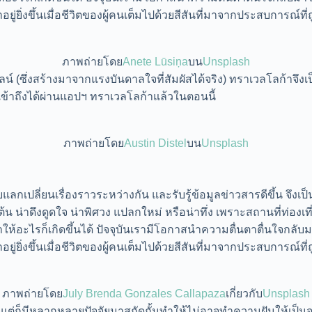
าอยู่ยิ่งขึ้นเมื่อชีวิตของผู้คนเต็มไปด้วยสีสันที่มาจากประสบการณ์ท
ภาพถ่ายโดย
Anete Lūsiņa
บน
Unsplash
่งสร้างมาจากแรงบันดาลใจที่สัมผัสได้จริง) ทราเวลโลก้าจึงเป็นม
ข้าถึงได้ผ่านแอปฯ ทราเวลโลก้าแล้วในตอนนี้
ภาพถ่ายโดย
Austin Distel
บน
Unsplash
ยแลกเปลี่ยนเรื่องราวระหว่างกัน และรับรู้ข้อมูลข่าวสารดีขึ้น จึ
น น่าดึงดูดใจ น่าพิศวง แปลกใหม่ หรือน่าทึ่ง เพราะสถานที่ท่องเที่
ให้อะไรก็เกิดขึ้นได้ ปัจจุบันเรามีโอกาสนำความตื่นตาตื่นใจกลับม
าอยู่ยิ่งขึ้นเมื่อชีวิตของผู้คนเต็มไปด้วยสีสันที่มาจากประสบการณ์ท
ภาพถ่ายโดย
July Brenda Gonzales Callapaza
เกี่ยวกับ
Unsplash
ต่ก็มีหลากหลายปัจจัยมาสกัดกั้นทำให้ไม่อาจทำความฝันให้เป็นจริ