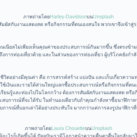
ภาพถ่ายโดย
Harley-Davidson
บน
Unsplash
มผัสกับงานแสดงสด หรือกิจกรรมที่ตนเองสนใจ พวกเขาจึงเข้าสู่ระบ
ลนเนียลไม่เพียงเห็นคุณค่าของประสบการณ์กันมากขึ้น ซึ่งตรงข้า
ึงการท่องเที่ยวด้วย และในส่วนของการท่องเที่ยว ผู้บริโภคยัง
ชีวิตอย่างมีคุณค่า คือ การสรรค์สร้าง แบ่งปัน และเก็บเกี่ยวความ
้เงินและรายได้ส่วนใหญ่แลกซื้อประสบการณ์หรือกิจกรรมที่ตนเองชื
รเรียนรู้และท่องไปในโลกกว้าง ต้องการสัมผัสกับงานแสดงสด หรือกิ
ะสบการณ์ที่จะได้รับ ในทำนองเดียวกับถ้าคุณกำลังหาซื้อนาฬิกาห
บการณ์ที่บอกเล่าได้อย่างประทับใจ มากกว่าแค่การลงรูปนาฬิกาที่
ภาพถ่ายโดย
Laura Chouette
บน
Unsplash
้อะไรก็เกิดขึ้นได้ ปัจจุบันเรามีโอกาสนำความตื่นตาตื่นใจกลับมาใ