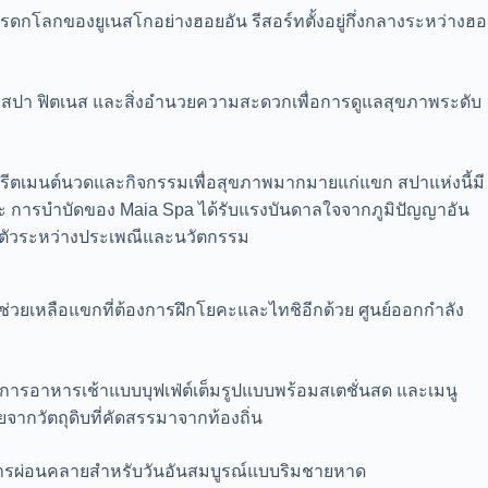
รดกโลกของยูเนสโกอย่างฮอยอัน รีสอร์ทตั้งอยู่กึ่งกลางระหว่างฮอ
มีสปา ฟิตเนส และสิ่งอำนวยความสะดวกเพื่อการดูแลสุขภาพระดับ
รีตเมนต์นวดและกิจกรรมเพื่อสุขภาพมากมายแก่แขก สปาแห่งนี้มี
ะ การบำบัดของ Maia Spa ได้รับแรงบันดาลใจจากภูมิปัญญาอัน
งตัวระหว่างประเพณีและนวัตกรรม
่วยเหลือแขกที่ต้องการฝึกโยคะและไทชิอีกด้วย ศูนย์ออกกำลัง
ริการอาหารเช้าแบบบุฟเฟ่ต์เต็มรูปแบบพร้อมสเตชั่นสด และเมนู
ากวัตถุดิบที่คัดสรรมาจากท้องถิ่น
ื่อการผ่อนคลายสำหรับวันอันสมบูรณ์แบบริมชายหาด