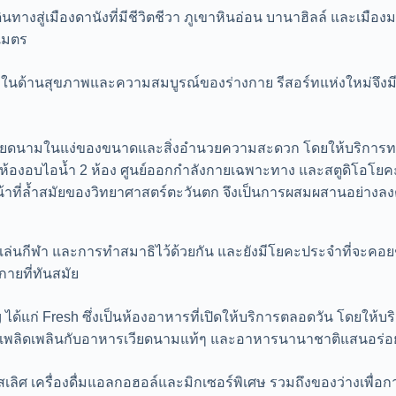
สู่เมืองดานังที่มีชีวิตชีวา ภูเขาหินอ่อน บานาฮิลล์ และเมืองม
เมตร
n ในด้านสุขภาพและความสมบูรณ์ของร่างกาย รีสอร์ทแห่งใหม่จึง
นเวียดนามในแง่ของขนาดและสิ่งอำนวยความสะดวก โดยให้บริการท
ห้องอบไอน้ำ 2 ห้อง ศูนย์ออกกำลังกายเฉพาะทาง และสตูดิโอโยค
้าที่ล้ำสมัยของวิทยาศาสตร์ตะวันตก จึงเป็นการผสมผสานอย่างล
ล่นกีฬา และการทำสมาธิไว้ด้วยกัน และยังมีโยคะประจำที่จะคอยช
ายที่ทันสมัย
ได้แก่ Fresh ซึ่งเป็นห้องอาหารที่เปิดให้บริการตลอดวัน โดยให้บ
รถเพลิดเพลินกับอาหารเวียดนามแท้ๆ และอาหารนานาชาติแสนอร่อยจ
ลรสเลิศ เครื่องดื่มแอลกอฮอล์และมิกเซอร์พิเศษ รวมถึงของว่างเพ