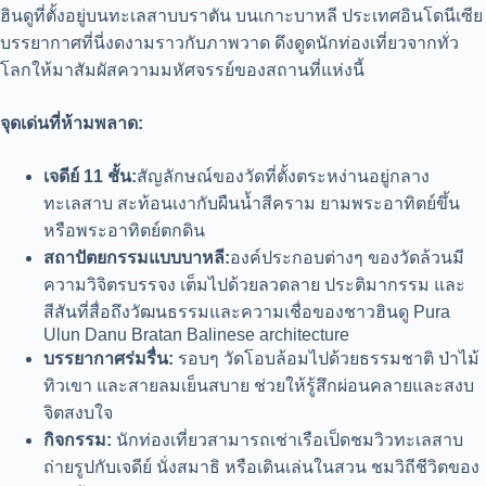
ฮินดูที่ตั้งอยู่บนทะเลสาบบราตัน บนเกาะบาหลี ประเทศอินโดนีเซีย
บรรยากาศที่นี่งดงามราวกับภาพวาด ดึงดูดนักท่องเที่ยวจากทั่ว
โลกให้มาสัมผัสความมหัศจรรย์ของสถานที่แห่งนี้
จุดเด่นที่ห้ามพลาด:
เจดีย์ 11 ชั้น:
สัญลักษณ์ของวัดที่ตั้งตระหง่านอยู่กลาง
ทะเลสาบ สะท้อนเงากับผืนน้ำสีคราม ยามพระอาทิตย์ขึ้น
หรือพระอาทิตย์ตกดิน
สถาปัตยกรรมแบบบาหลี:
องค์ประกอบต่างๆ ของวัดล้วนมี
ความวิจิตรบรรจง เต็มไปด้วยลวดลาย ประติมากรรม และ
สีสันที่สื่อถึงวัฒนธรรมและความเชื่อของชาวฮินดู Pura
Ulun Danu Bratan Balinese architecture
บรรยากาศร่มรื่น:
รอบๆ วัดโอบล้อมไปด้วยธรรมชาติ ป่าไม้
ทิวเขา และสายลมเย็นสบาย ช่วยให้รู้สึกผ่อนคลายและสงบ
จิตสงบใจ
กิจกรรม:
นักท่องเที่ยวสามารถเช่าเรือเป็ดชมวิวทะเลสาบ
ถ่ายรูปกับเจดีย์ นั่งสมาธิ หรือเดินเล่นในสวน ชมวิถีชีวิตของ