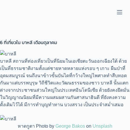
S
k
i
p
t
o
c
6 ที่เที่ยวใน บาหลี เดือนตุลาคม
o
n
t
e
บาหลี สถานที่ท่องเที่ยวเป็นที่นิยมในเอเชียตะวันออกเฉียงใต้ ด้วย
n
t
เป็นที่ธรรมชาติงามตั้งแต่ชายหาดหลายแห่งรอบ ๆ เกาะ ผืนป่าที่
อุดมสมบูรณ์ จนถึงนาข้าวขั้นบันไดที่กว้างใหญ่ไพศาลทำสืบทอด
กันมาแต่บรรพบุรุษ วิถีชีวิตและวัฒนธรรมของชาว บาหลี นั้นแตก
ต่างจากประชาชนส่วนใหญ่ในประเทศอินโดนีเซีย ด้วยยังคงยึดมั่น
ในวิญญาณนิยมที่มีความผสมผสานกันศาสนาฮินดี ที่ยังคงความ
ดั้งเดิมไว้ได้ มีการทำบุญทำทาน บวงสรวง เป็นประจำสม่ำเสมอ
หาดกูตา Photo by
George Bakos
on
Unsplash