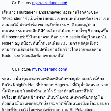
Cr. Picture/
myswitzerland.com/
เส้นทาง Thurgauer Panoramaweg ทอดผ่านใจกลางของ
“Mostindien” ซึ่งเป็นชื่อเรียกของเขตชนบทที่บางครั้งเรียกว่าเขต
สวนผลไม้ ผ่านฟาร์ม เขตอนุรักษ์ธรรมชาติ และหมู่บ้าน
เกษตรกรรมคลาสสิกที่มีบ้านโครงไม้สวยงาม น้ำพุ 5 สายผุดขึ้น
ที่ Hosenruck ซึ่งไหลมาจากเทือกเขา Alpstein ที่อยู่ไกลออกไป
Nollen อยู่เหนือระดับน้ำทะเลเพียง 733 เมตร แต่คุณยังคง
สามารถเพลิดเพลินกับทัศนียภาพอันกว้างไกลจากทะเลสาบ
Bodensee ไปจนถึงเทือกเขาแอลป์ได้
Cr. Picture/
myswitzerland.com/
ระหว่างนั้น คุณสามารถเพลิดเพลินกับฟองดูปลาและไวน์ท้อง
ถิ่นใน Knight’s Hall ที่ปราสาท Hagenwil ที่มีคูน้ำล้อมรอบ จาก
นั้นจึงค่อย ๆ โยกตัวข้ามแม่น้ำ Sitter ด้วยเรือยาวที่ไม่มี
เครื่องยนต์กับคนข้ามฟาก เดินป่าไปตามเส้นทางที่ปกคลุมไป
ด้วยต้นไม้ ผ่านเขตอนุรักษ์ธรรมชาติที่เป็นหนองบึงพร้อมบ่อปลา
5 บ่อที่จัดวางไว้โดยพระสงฆ์จากอาราม St. Pelagiberg