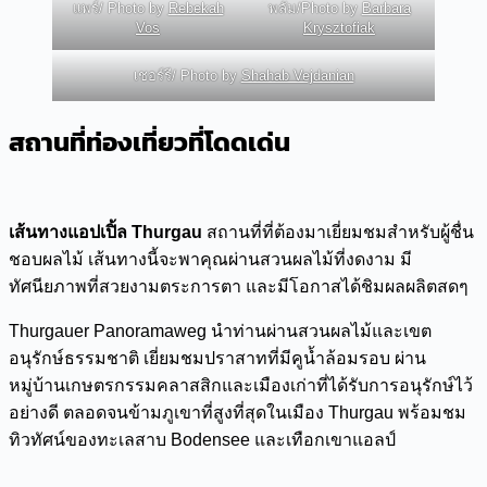
แพร์/ Photo by
Rebekah
พลัม/Photo by
Barbara
Vos
Krysztofiak
เชอร์รี/ Photo by
Shahab Vejdanian
สถานที่ท่องเที่ยวที่โดดเด่น
เส้นทางแอปเปิ้ล Thurgau
สถานที่ที่ต้องมาเยี่ยมชมสำหรับผู้ชื่น
ชอบผลไม้ เส้นทางนี้จะพาคุณผ่านสวนผลไม้ที่งดงาม มี
ทัศนียภาพที่สวยงามตระการตา และมีโอกาสได้ชิมผลผลิตสดๆ
Thurgauer Panoramaweg นำท่านผ่านสวนผลไม้และเขต
อนุรักษ์ธรรมชาติ เยี่ยมชมปราสาทที่มีคูน้ำล้อมรอบ ผ่าน
หมู่บ้านเกษตรกรรมคลาสสิกและเมืองเก่าที่ได้รับการอนุรักษ์ไว้
อย่างดี ตลอดจนข้ามภูเขาที่สูงที่สุดในเมือง Thurgau พร้อมชม
ทิวทัศน์ของทะเลสาบ Bodensee และเทือกเขาแอลป์