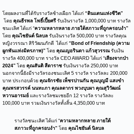
โดยผลงานที่ได้รับรางวัลช้างเผือก ได้แก่
“ดินแดนแห่งชีวิต”
โดย
คุณธีรพล โพธิ์เปี้ยศรี
รับเงินรางวัล 1,000,000 บาท รางวัล
ชนะเลิศ ได้แก่ “
ความหลากหลาย ภายใต้สภาวะที่ถูกครอบงำ”
โดย
คุณไชยันต์ นิลบล
รับเงินรางวัล 500,000 บาท รางวัลคุณ
หญิงวรรณา สิริวัฒนภักดี ได้แก่
“Bond of Friendship (ความ
ผูกพันแห่งมิตรภาพ)”
โดย
คุณเญอรินดา แก้วสุวรรณ
รับเงิน
รางวัล 400,000 บาท รางวัล CEO AWARD ได้แก่ “
เสียงจากป่า
2024”
โดย
คุณสันติ สีดาราช
รับเงินรางวัล 250,000 บาท
นอกจากนี้ยังมีรางวัลรองชนะเลิศ 5 รางวัล รางวัลละ 200,000
บาท ประกอบด้วย
คุณจักรชัย เพ็ชรปานกัน คุณบุญมี แสงขำ
คุณพรสวรรค์ นนทะภา คุณลดากร พวงบุบผา คุณสุวิวัฒณ์
หวานอารมย์
และรางวัลชมเชยอีก 12 รางวัล รางวัลละ
100,000 บาท รวมเงินรางวัลทั้งสิ้น 4,350,000 บาท
รางวัลชนะเลิศ ได้แก่ “
ความหลากหลาย ภายใต้
สภาวะที่ถูกครอบงำ”
โดย
คุณไชยันต์ นิลบล