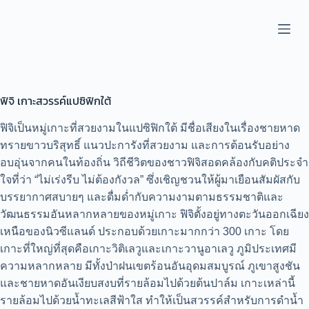
S
k
i
p
t
o
c
ฟิจิ เกาะสวรรค์แปซิฟิกใต้
o
n
t
ฟิจิเป็นหมู่เกาะที่สวยงามในแปซิฟิกใต้ มีชื่อเสียงในเรื่องชายหาด
e
ทรายขาวบริสุทธิ์ แนวปะการังที่สวยงาม และการต้อนรับอย่าง
n
t
อบอุ่นจากคนในท้องถิ่น วิถีชีวิตของชาวฟิจิสอดคล้องกับคติประจำ
ใจที่ว่า “ไม่เร่งรีบ ไม่ต้องกังวล” ซึ่งเชิญชวนให้ผู้มาเยือนสัมผัสกับ
บรรยากาศสบายๆ และดื่มด่ำกับความงามตามธรรมชาติและ
วัฒนธรรมอันหลากหลายของหมู่เกาะ ฟิจิตั้งอยู่ทางตะวันออกเฉียง
เหนือของนิวซีแลนด์ ประกอบด้วยเกาะมากกว่า 300 เกาะ โดย
เกาะที่ใหญ่ที่สุดคือเกาะวิติเลวูและเกาะวานูอาเลวู ภูมิประเทศมี
ความหลากหลาย มีทั้งป่าฝนเขตร้อนอันอุดมสมบูรณ์ ภูเขาสูงชัน
และชายหาดอันเงียบสงบที่รายล้อมไปด้วยต้นปาล์ม เกาะเหล่านี้
รายล้อมไปด้วยน้ำทะเลสีฟ้าใส ทำให้เป็นสวรรค์สำหรับการดำน้ำ