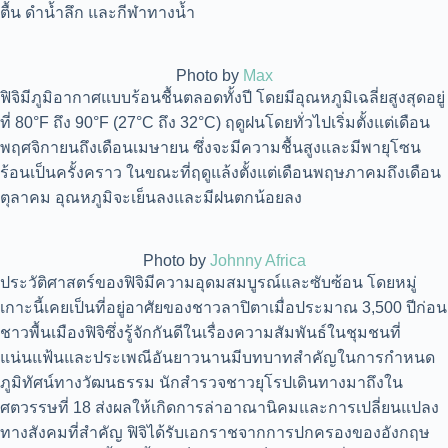
ตื้น ดำน้ำลึก และกีฬาทางน้ำ
Photo by
Max
ฟิจิมีภูมิอากาศแบบร้อนชื้นตลอดทั้งปี โดยมีอุณหภูมิเฉลี่ยสูงสุดอยู่
ที่ 80°F ถึง 90°F (27°C ถึง 32°C) ฤดูฝนโดยทั่วไปเริ่มตั้งแต่เดือน
พฤศจิกายนถึงเดือนเมษายน ซึ่งจะมีความชื้นสูงและมีพายุโซน
ร้อนเป็นครั้งคราว ในขณะที่ฤดูแล้งตั้งแต่เดือนพฤษภาคมถึงเดือน
ตุลาคม อุณหภูมิจะเย็นลงและมีฝนตกน้อยลง
Photo by
Johnny Africa
ประวัติศาสตร์ของฟิจิมีความอุดมสมบูรณ์และซับซ้อน โดยหมู่
เกาะนี้เคยเป็นที่อยู่อาศัยของชาวลาปิตาเมื่อประมาณ 3,500 ปีก่อน
ชาวพื้นเมืองฟิจิซึ่งรู้จักกันดีในเรื่องความสัมพันธ์ในชุมชนที่
แน่นแฟ้นและประเพณีอันยาวนานมีบทบาทสำคัญในการกำหนด
ภูมิทัศน์ทางวัฒนธรรม นักสำรวจชาวยุโรปเดินทางมาถึงใน
ศตวรรษที่ 18 ส่งผลให้เกิดการล่าอาณานิคมและการเปลี่ยนแปลง
ทางสังคมที่สำคัญ ฟิจิได้รับเอกราชจากการปกครองของอังกฤษ